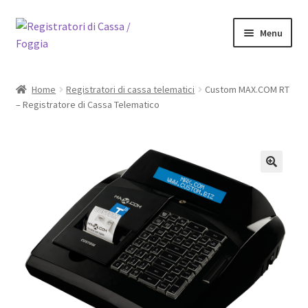
Vai
Vai
Menu
alla
al
navigazione
contenuto
Home
Home
Registratori di cassa telematici
Custom MAX.COM RT
– Registratore di Cassa Telematico
Il mio account
Request a Quote
Sample Page
Shop